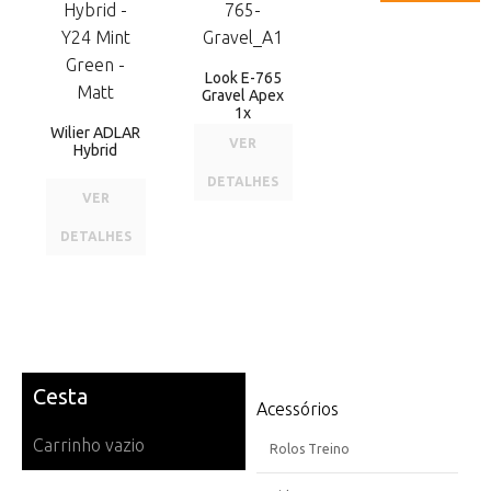
Look E-765
Gravel Apex
1x
Wilier ADLAR
VER
Hybrid
DETALHES
VER
DETALHES
Cesta
Acessórios
Carrinho vazio
Rolos Treino