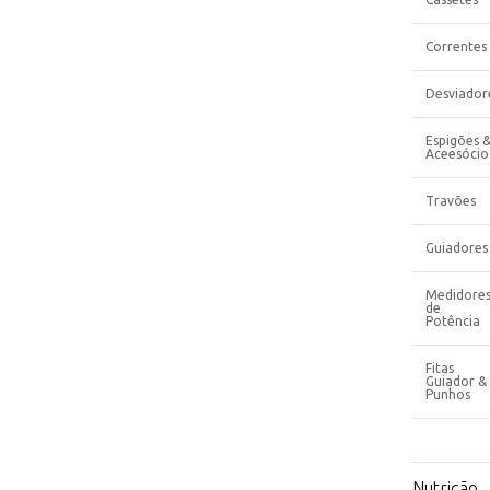
Correntes
Desviador
Espigões 
Aceesócio
Travões
Guiadores
Medidore
de
Potência
Fitas
Guiador &
Punhos
Nutrição