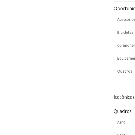
Oportuni
Acessório
Bicicletas
Componen
Equipame
Quadros
Isotônicos
Quadros
Aero