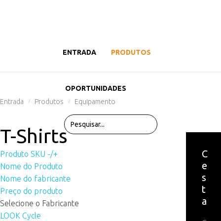
ENTRADA
PRODUTOS
OPORTUNIDADES
Entrada
Produtos
Equipamento
/
/
T-Shirts
C
Produto SKU -/+
e
Nome do Produto
s
Nome do fabricante
t
Preço do produto
a
Selecione o Fabricante
LOOK Cycle