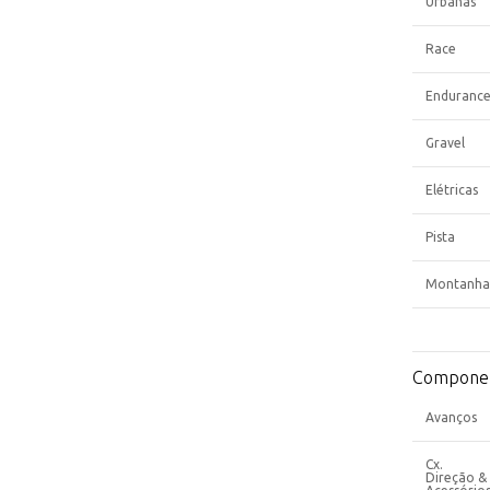
Urbanas
Race
Enduranc
Gravel
Elétricas
Pista
Montanha
Compone
Avanços
Cx.
Direção &