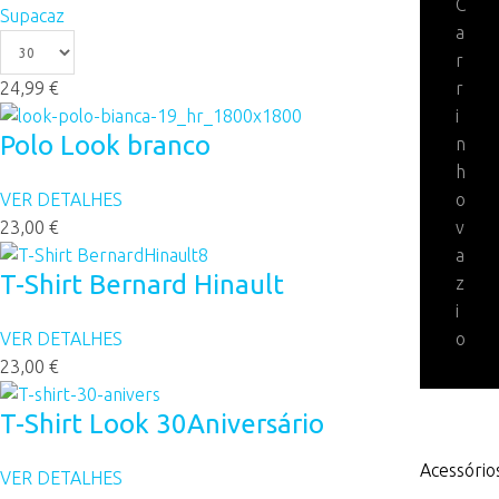
C
Supacaz
a
r
24,99 €
r
i
Polo Look branco
n
h
VER DETALHES
o
23,00 €
v
a
T-Shirt Bernard Hinault
z
i
VER DETALHES
o
23,00 €
T-Shirt Look 30Aniversário
Acessório
VER DETALHES