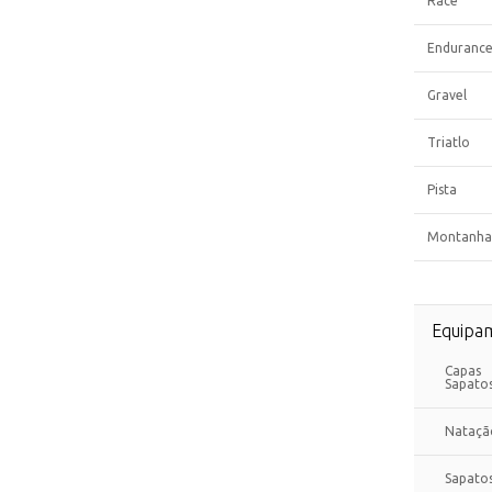
Race
Enduranc
Gravel
Triatlo
Pista
Montanha
Equipa
Capas
Sapato
Nataçã
Sapato