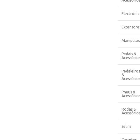
Acessório
Electrónic
Extensore
Manipulos
Pedais &
Acessório
Pedaleiros
&
Acessório
Pneus &
Acessório
Rodas &
Acessório
Selins
Cassetes