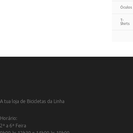
Óculos
T-
Shirts
A tua loja de Bicicletas da Linha
Horário:
2ª a 6ª Feira