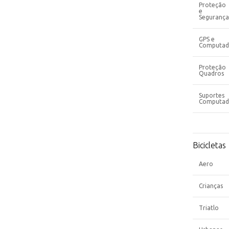
Proteção
e
Segurança
GPS e
Computad
Proteção
Quadros
Suportes
Computad
Bicicletas
Aero
Crianças
Triatlo