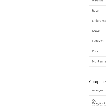
Urbanas
Race
Enduranc
Gravel
Elétricas
Pista
Montanha
Compone
Avanços
Cx.
Direção &