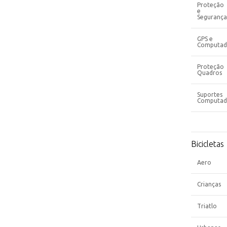
Proteção
e
Segurança
GPS e
Computad
Proteção
Quadros
Suportes
Computad
Bicicletas
Aero
Crianças
Triatlo