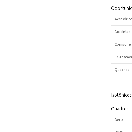
Oportuni
Acessório
Bicicletas
Componen
Equipame
Quadros
Isotônicos
Quadros
Aero