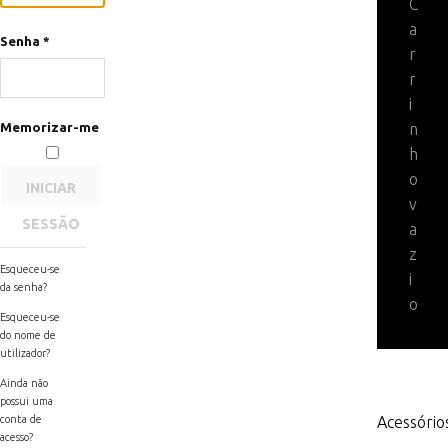
C
a
Senha
*
r
r
i
Memorizar-me
n
h
o
INICIAR
v
SESSÃO
a
z
Esqueceu-se
i
da senha?
o
Esqueceu-se
do nome de
utilizador?
Ainda não
possui uma
conta de
Acessório
acesso?