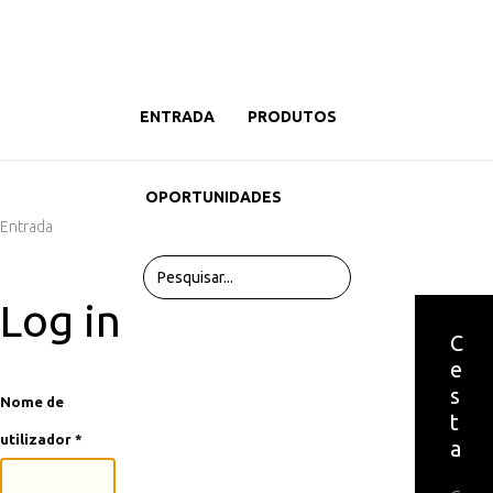
ENTRADA
PRODUTOS
OPORTUNIDADES
Entrada
Log in
C
e
s
Nome de
t
utilizador
*
a