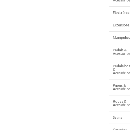
Acessório
Electrónic
Extensore
Manipulos
Pedais &
Acessório
Pedaleiros
&
Acessório
Pneus &
Acessório
Rodas &
Acessório
Selins
Cassetes