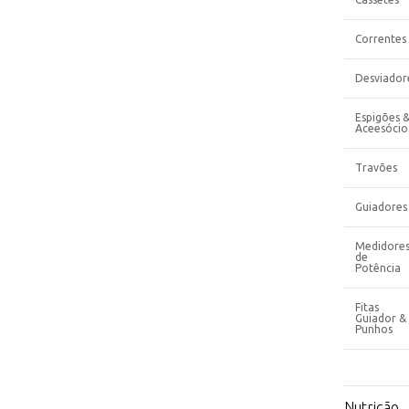
Correntes
Desviador
Espigões 
Aceesócio
Travões
Guiadores
Medidore
de
Potência
Fitas
Guiador &
Punhos
Nutrição