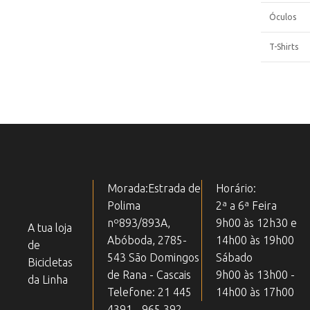
Óculos
T-Shirts
Morada:Estrada de
Horário:
Polima
2ª a 6ª Feira
nº893/893A,
9h00 às 12h30 e
A tua loja
Abóboda, 2785-
14h00 às 19h00
de
543 São Domingos
Sábado
Bicicletas
de Rana - Cascais
9h00 às 13h00 -
da Linha
Telefone: 21 445
14h00 às 17h00
4391 - 965 392