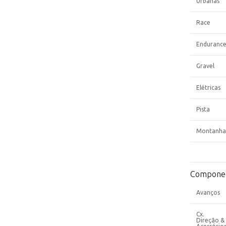
Urbanas
Race
Enduranc
Gravel
Elétricas
Pista
Montanha
Compone
Avanços
Cx.
Direção &