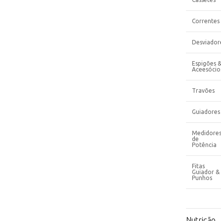
Correntes
Desviador
Espigões 
Aceesócio
Travões
Guiadores
Medidore
de
Potência
Fitas
Guiador &
Punhos
Nutrição