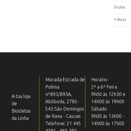
Óculos
T-Shirts
Morada:Estrada de
Horário:
Polima
2ª a 6ª Feira
nº893/893A,
9h00 às 12h30 e
A tua loja
Abóboda, 2785-
14h00 às 19h00
de
543 São Domingos
Sábado
Bicicletas
de Rana - Cascais
9h00 às 13h00 -
da Linha
Telefone: 21 445
14h00 às 17h00
4391 - 965 392