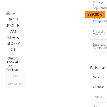
Proteção
e
Segurança
999,00 €
GPS e
Computad
Proteção
Quadros
Suportes
Computad
Quadro
Look AL
465-P
Bicicletas
ProTeam
VER
Aero
DETALHES
Crianças
Triatlo