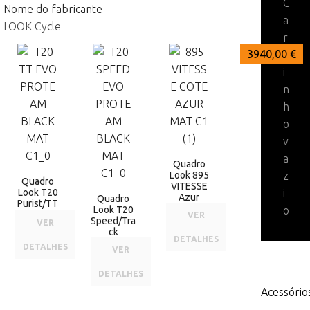
C
Nome do fabricante
a
LOOK Cycle
r
7849,00 €
7249,00 €
3940,00 €
r
i
n
h
o
v
a
Quadro
Look 895
z
Quadro
VITESSE
Look T20
i
Azur
Quadro
Purist/TT
Look T20
o
VER
Speed/Tra
VER
ck
DETALHES
DETALHES
VER
DETALHES
Acessório