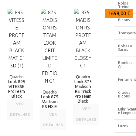
Rolos
Treino
3940,00 €
1999,00 €
1699,00 €
Bidons
Transport
Bolsas &
Sacos
Bombas
Ar
Quadro
Quadro
Ferrament
Look 895
Look 875
VITESSE
Madison
ProTeam
RS Track
Quadro
Grades
Black
ProTeam
Bidons
Look 875
Black
Madison
VER
RS FIXIE
VER
Lubrifican
e Limpeza
VER
DETALHES
DETALHES
DETALHES
Luzes