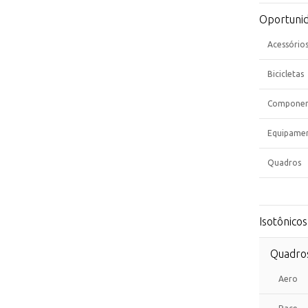
Oportuni
Acessório
Bicicletas
Componen
Equipame
Quadros
Isotônicos
Quadro
Aero