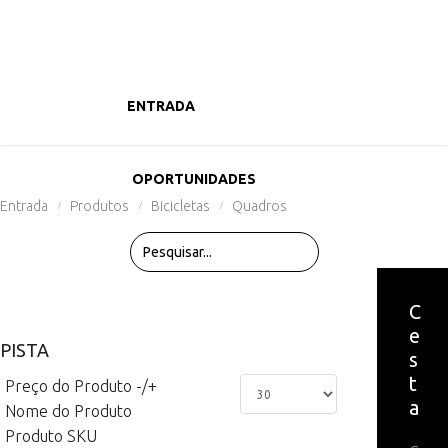
ENTRADA
PRODUTOS
OPORTUNIDADES
Entrada
Produtos
Bicicletas
Quadros
/
/
/
C
e
PISTA
s
t
Preço do Produto -/+
a
Nome do Produto
Produto SKU