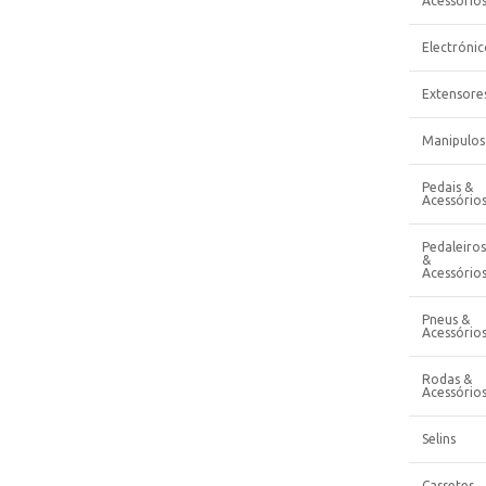
Acessório
Electrónic
Extensore
Manipulos
Pedais &
Acessório
Pedaleiros
&
Acessório
Pneus &
Acessório
Rodas &
Acessório
Selins
Cassetes