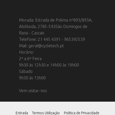
Morada: Estrada de Polima nº893/893A,
Abóboda, 2785-543São Domingos de
Rana - Cascais
Telefone: 21 445 4391 - 965392539
Mail: geral@cycletech.pt
Horário:
2ª a 6ª Feira
9h30 às 12h30 e 14h00 às 19h00
Sábado
9h30 às 13h00
Vem visitar-nos
Entrada
Termos Utilização
Politica de Privacidade