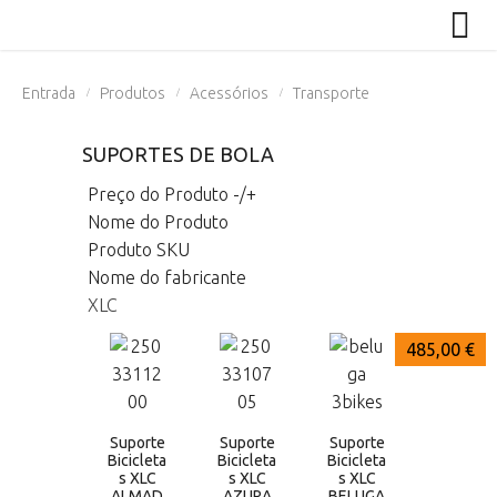
Entrada
Produtos
Acessórios
Transporte
/
/
/
SUPORTES DE BOLA
Preço do Produto -/+
Nome do Produto
Produto SKU
Nome do fabricante
XLC
790,00 €
600,00 €
485,00 €
Suporte
Suporte
Suporte
Bicicleta
Bicicleta
Bicicleta
s XLC
s XLC
s XLC
ALMAD
AZURA
BELUGA