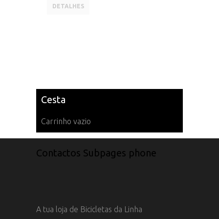
DETALHES
Cesta
Carrinho vazio
Contactos Subpages phone
A tua loja de Bicicletas da Linha