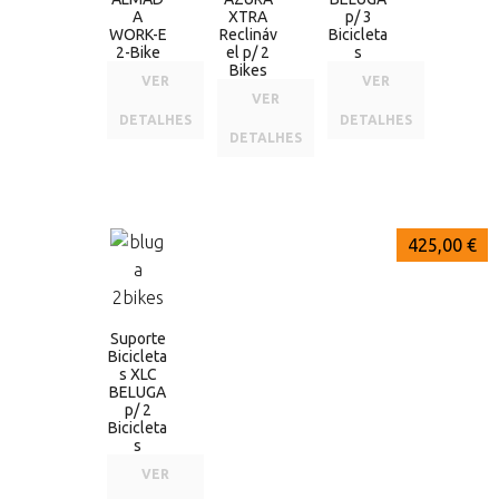
A
XTRA
p/ 3
WORK-E
Reclináv
Bicicleta
2-Bike
el p/ 2
s
Bikes
VER
VER
VER
DETALHES
DETALHES
DETALHES
425,00 €
Suporte
Bicicleta
s XLC
BELUGA
p/ 2
Bicicleta
s
VER