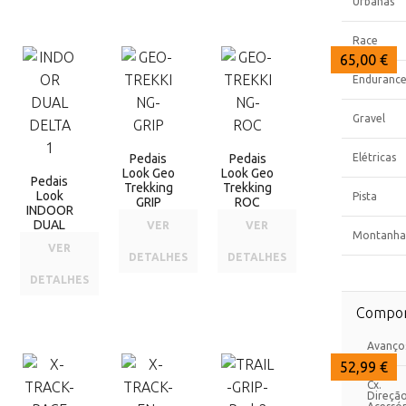
Urbanas
Race
80,00 €
65,00 €
65,00 €
Enduranc
Gravel
Pedais
Pedais
Elétricas
Look Geo
Look Geo
Pedais
Trekking
Trekking
Look
Pista
GRIP
ROC
INDOOR
DUAL
VER
VER
Montanha
VER
DETALHES
DETALHES
DETALHES
Compon
Avanço
65,00 €
60,00 €
52,99 €
Cx.
Direçã