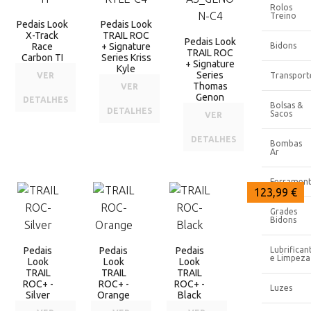
Rolos
Treino
Pedais Look
Pedais Look
X-Track
TRAIL ROC
Pedais Look
Race
+ Signature
Bidons
TRAIL ROC
Carbon TI
Series Kriss
+ Signature
Kyle
Series
VER
Transport
Thomas
VER
Genon
DETALHES
Bolsas &
DETALHES
Sacos
VER
DETALHES
Bombas
Ar
Ferrament
123,99 €
123,99 €
123,99 €
Grades
Bidons
Pedais
Pedais
Pedais
Lubrifican
e Limpeza
Look
Look
Look
TRAIL
TRAIL
TRAIL
ROC+ -
ROC+ -
ROC+ -
Luzes
Silver
Orange
Black