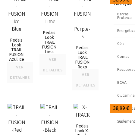
Nutrição
Barras
Proteica
Energétic
Pedais
Look
Pedais
TRAIL
Géis
Look
FUSION
Pedais
TRAIL
Lima
Look
FUSION
Gomas
TRAIL
Azul Ice
VER
FUSION
Roxo
VER
Recupera
DETALHES
VER
DETALHES
BCAA
DETALHES
Glutamina
38,99 €
38,99 €
38,99 €
Eletrólitos
Suplemen
Pedais
Look X-