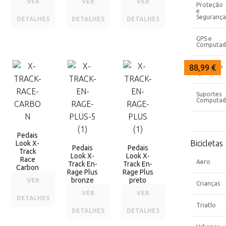
VER
VER
VER
Proteção
e
Segurança
DETALHES
DETALHES
DETALHES
GPS e
Computad
94,00 €
88,99 €
88,99 €
Proteção
Quadros
Suportes
Computad
Pedais
Bicicletas
Look X-
Pedais
Pedais
Track
Look X-
Look X-
Race
Aero
Track En-
Track En-
Carbon
Rage Plus
Rage Plus
bronze
preto
VER
Crianças
VER
VER
DETALHES
Triatlo
DETALHES
DETALHES