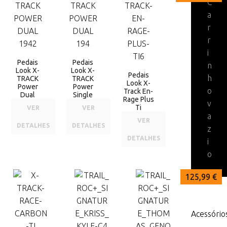
C
a
r
r
i
Pedais
Pedais
n
Look X-
Look X-
Pedais
h
TRACK
TRACK
Look X-
Power
Power
o
Track En-
Dual
Single
Rage Plus
v
Ti
VER
VER
a
VER
DETALHES
DETALHES
z
DETALHES
i
o
168,00 €
125,99 €
125,99 €
Acessório