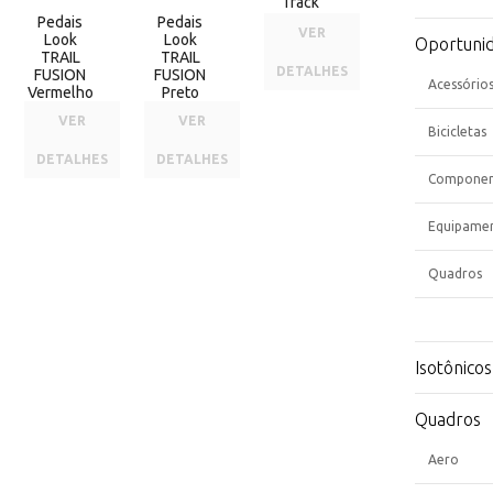
Track
Pedais
Pedais
VER
Look
Look
Oportuni
TRAIL
TRAIL
DETALHES
FUSION
FUSION
Acessório
Vermelho
Preto
VER
VER
Bicicletas
DETALHES
DETALHES
Componen
Equipame
Quadros
Isotônicos
Quadros
Aero