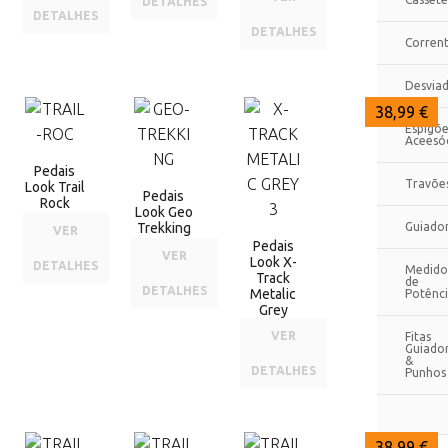
DETALHES
DETALHES
DETALHES
Corren
Desvia
52,00 €
48,60 €
38,99 €
Espigõe
Aceesó
Pedais
Travõe
Look Trail
Pedais
Rock
Look Geo
Trekking
Guiado
VER
Pedais
VER
Look X-
DETALHES
Medido
Track
de
DETALHES
Metalic
Potênc
Grey
VER
Fitas
Guiado
&
DETALHES
Punhos
38,99 €
38,99 €
38,99 €