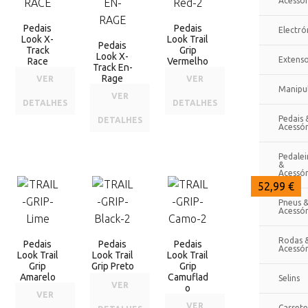
Acessór
Pedais
Pedais
Electró
Look X-
Look Trail
Pedais
Track
Grip
Look X-
Extenso
Race
Vermelho
Track En-
Rage
VER
VER
Manipu
VER
DETALHES
DETALHES
Pedais 
DETALHES
Acessór
Pedalei
&
Acessór
52,99 €
52,99 €
52,99 €
Pneus 
Acessór
Rodas 
Pedais
Pedais
Pedais
Acessór
Look Trail
Look Trail
Look Trail
Grip
Grip Preto
Grip
Amarelo
Camuflad
Selins
VER
o
VER
VER
Cassete