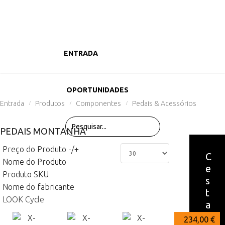
ENTRADA
PRODUTOS
OPORTUNIDADES
Entrada
Produtos
Componentes
Pedais & Acessórios
/
/
/
PEDAIS MONTANHA
Preço do Produto -/+
C
Nome do Produto
e
Produto SKU
s
Nome do fabricante
t
LOOK Cycle
a
1099,00 €
636,00 €
234,00 €