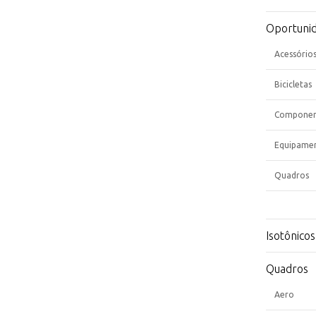
Oportuni
Acessório
Bicicletas
Componen
Equipame
Quadros
Isotônicos
Quadros
Aero