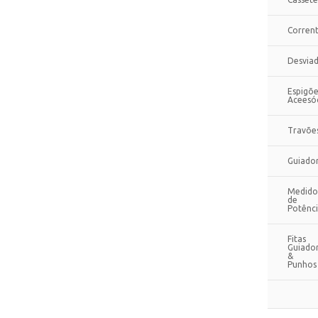
Corren
Desvia
Espigõe
Aceesó
Travõe
Guiado
Medido
de
Potênc
Fitas
Guiado
&
Punhos