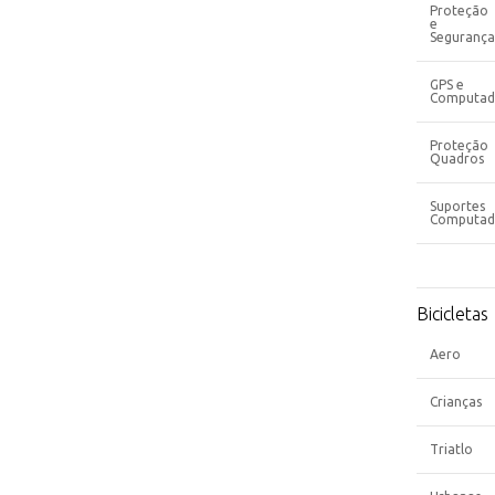
Proteção
e
Segurança
GPS e
Computad
Proteção
Quadros
Suportes
Computad
Bicicletas
Aero
Crianças
Triatlo