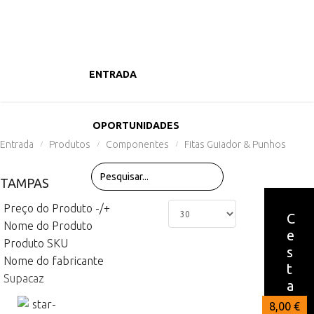
ENTRADA
PRODUTOS
OPORTUNIDADES
Entrada
Produtos
Componentes
Fitas Guiador & Punhos
/
/
/
TAMPAS
Preço do Produto -/+
C
Nome do Produto
e
Produto SKU
s
Nome do fabricante
t
Supacaz
a
8,00 €