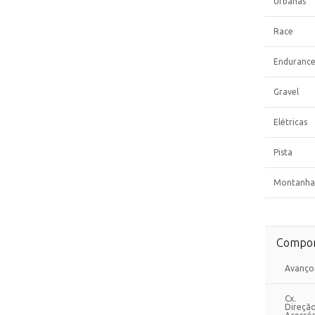
Urbanas
Race
Enduranc
Gravel
Elétricas
Pista
Montanha
Compon
Avanço
Cx.
Direçã