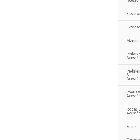
Acessór
Electró
Extenso
Manipu
Pedais 
Acessór
Pedalei
&
Acessór
Pneus 
Acessór
Rodas 
Acessór
Selins
Cassete