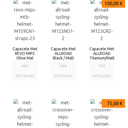
200,00 €
100,00 €
100,00 €
Capacete Met
Capacete Met
Capacete Met
REVO MIPS
ALLROAD
ALLROAD
Olive Mat
Black / Matt
Titanium/Matt
VER
VER
VER
DETALHES
DETALHES
DETALHES
100,00 €
75,00 €
75,00 €