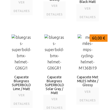
Black Matt
VER
VER
VER
DETALHES
DETALHES
DETALHES
60,00 €
60,00 €
60,00 €
Capacete
Capacete
Capacete Met
Bluegrass
Bluegrass
MILES White /
SUPERBOLD
SUPERBOLD
Glossy
Lime / Matt
Solar Gray /
VER
Matt
VER
VER
DETALHES
DETALHES
DETALHES