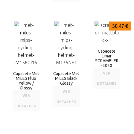
60,00 €
60,00 €
38,47 €
Capacete
Limar
SCRAMBLER
-2020
Capacete Met
Capacete Met
VER
MILES Fluo
MILES Black
Yellow /
Glossy
DETALHES
Glossy
VER
VER
DETALHES
DETALHES