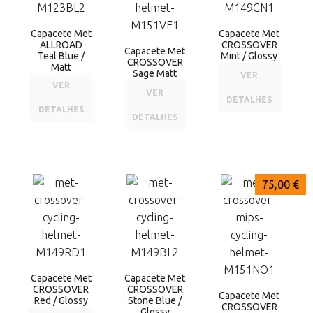
Capacete Met
Capacete Met
ALLROAD
CROSSOVER
Capacete Met
Teal Blue /
Mint / Glossy
CROSSOVER
Matt
Sage Matt
VER
VER
VER
DETALHES
DETALHES
DETALHES
75,00 €
75,00 €
75,00 €
Capacete Met
Capacete Met
CROSSOVER
CROSSOVER
Capacete Met
Red / Glossy
Stone Blue /
CROSSOVER
Glossy