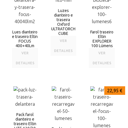
Luzes
dianteiro e
traseira
Oxford
ULTRATORCH
Lues dianteiro
Farol traseiro
CUBE
e traseiro Eltin
Eltin
FOCUS
VER
EXPLORER
400+40Lm
100 Lúmens
DETALHES
VER
VER
DETALHES
DETALHES
26,95 €
25,85 €
22,95 €
Pack farol
dianteiro e
traseiro Eltin