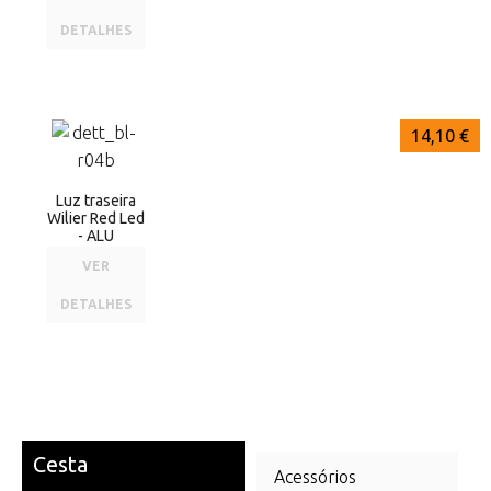
DETALHES
14,10 €
Luz traseira
Wilier Red Led
- ALU
VER
DETALHES
Cesta
Acessórios