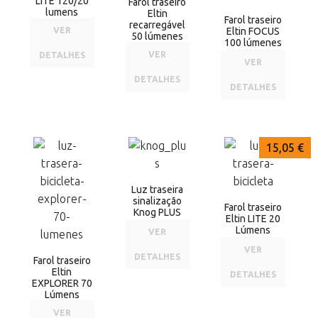
LITE 120/20
Farol traseiro
lumens
Eltin
Farol traseiro
recarregável
VER
Eltin FOCUS
50 lúmenes
100 lúmenes
VER
DETALHES
VER
DETALHES
DETALHES
17,25 €
13,00 €
15,05 €
Luz traseira
sinalização
Farol traseiro
Knog PLUS
Eltin LITE 20
Lúmens
VER
VER
DETALHES
Farol traseiro
Eltin
DETALHES
EXPLORER 70
Lúmens
VER