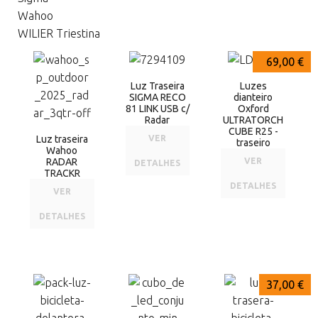
Wahoo
WILIER Triestina
191,00 €
179,95 €
69,00 €
Luz Traseira
Luzes
SIGMA RECO
dianteiro
81 LINK USB c/
Oxford
Radar
ULTRATORCH
CUBE R25 -
Luz traseira
VER
traseiro
Wahoo
RADAR
VER
DETALHES
TRACKR
DETALHES
VER
DETALHES
48,95 €
48,00 €
37,00 €