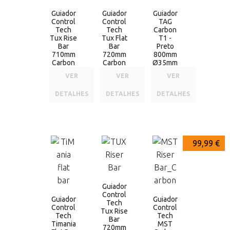
Guiador
Guiador
Guiador
Control
Control
TAG
Tech
Tech
Carbon
Tux Rise
Tux Flat
T1 -
Bar
Bar
Preto
710mm
720mm
800mm
Carbon
Carbon
Ø35mm
VER
VER
VER
DETALHES
DETALHES
DETALHES
114,99 €
102,99 €
99,99 €
Guiador
Control
Guiador
Guiador
Tech
Control
Control
Tux Rise
Tech
Tech
Bar
Timania
MST
720mm