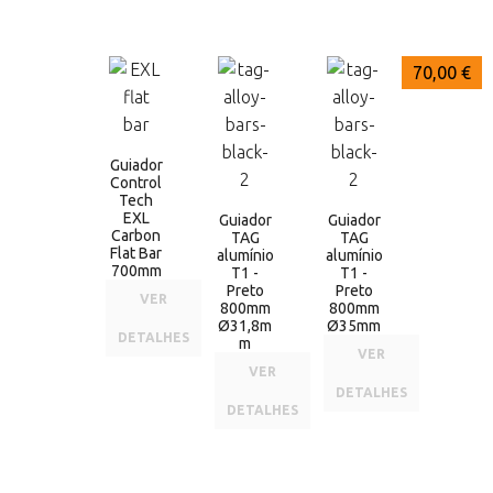
59,99 €
70,00 €
70,00 €
Guiador
Control
Tech
EXL
Guiador
Guiador
Carbon
TAG
TAG
Flat Bar
alumínio
alumínio
700mm
T1 -
T1 -
Preto
Preto
VER
800mm
800mm
Ø31,8m
Ø35mm
DETALHES
m
VER
VER
DETALHES
DETALHES