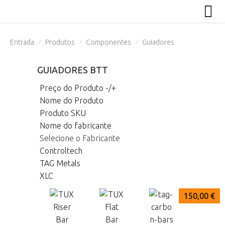
Entrada
Produtos
Componentes
Guiadores
/
/
/
GUIADORES BTT
Preço do Produto -/+
Nome do Produto
Produto SKU
Nome do fabricante
Selecione o Fabricante
Controltech
TAG Metals
XLC
139,99 €
139,99 €
150,00 €