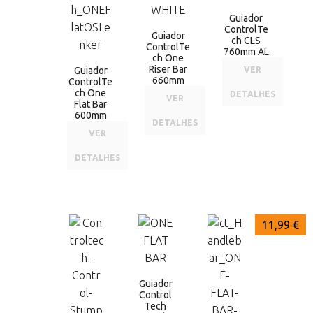
Guiador
ControlTe
Guiador
ch CLS
ControlTe
760mm AL
ch One
Riser Bar
Guiador
VER
660mm
ControlTe
ch One
DETALHES
VER
Flat Bar
600mm
DETALHES
VER
DETALHES
12,99 €
11,99 €
11,99 €
Guiador
Control
Tech