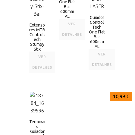
One Flat
Bar
600mm
AL
Guiador
Control
VER
Extenso
Tech
res MTB
One Flat
Controlt
DETALHES
Bar
ech
600mm
Stumpy
AL
Stix
VER
VER
DETALHES
DETALHES
10,99 €
Terminai
s
Guiador