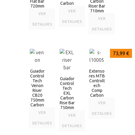
Flat Bar
Carbon
Carbon
720mm
Riser Bar
710mm
VER
VER
VER
DETALHES
DETALHES
DETALHES
96,99 €
77,99 €
73,99 €
Guiador
Extenso
Control
res MTB
Guiador
Tech
Controlt
Control
Venon
ech
Tech
Riser
Comp
EXL
CB20
Carbon
Carbon
750mm
Rise Bar
VER
Carbon
750mm
VER
DETALHES
VER
DETALHES
DETALHES