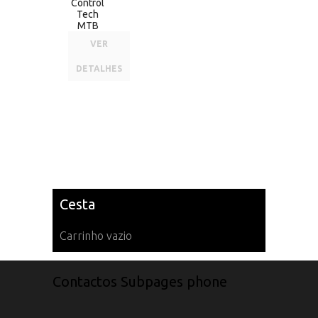
Control
Tech
MTB
VER
DETALHES
Cesta
Carrinho vazio
Contactos Subpages phone