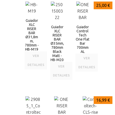
47,00 €
47,00 €
25,00 €
Guiador
XLC
Guiador
Guiador
RISER
XLC
Control
BAR
RISER
Tech
Ø31,8m
BAR
One Flat
m,
Ø35mm,
Bar
780mm -
780mm
700mm
HB-M19
Black
AL
Matt -
VER
VER
HB-M20
DETALHES
VER
DETALHES
DETALHES
18,99 €
18,99 €
16,99 €