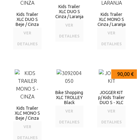
Kids Trailer
XLC DUO S
Kids Trailer
Kids Trailer
Cinza / Laranja
XLC DUO S
XLC MONO S
Beje / Cinza
Cinza / Laranja
VER
VER
VER
DETALHES
DETALHES
DETALHES
550,00 €
250,00 €
90,00 €
Bike Shopping
JOGGER KIT
XLC TROLLEY
p/ Kids Trailer
Black
DUO S - XLC
Kids Trailer
VER
VER
XLC MONO S
Beje / Cinza
DETALHES
DETALHES
VER
DETALHES