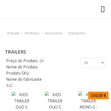
Entrada
Produtos
Acessórios
Transporte
/
/
/
TRAILERS
Preço do Produto -/+
Nome do Produto
Produto SKU
Nome do fabricante
XLC
600,00 €
600,00 €
550,00 €