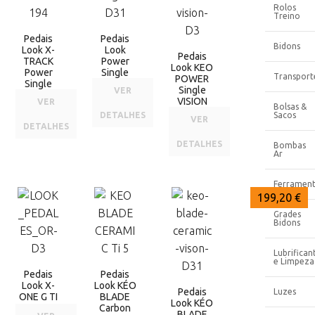
Rolos
Treino
Pedais
Pedais
Bidons
Look X-
Look
Pedais
TRACK
Power
Look KEO
Power
Single
Transport
POWER
Single
Single
VER
VISION
VER
Bolsas &
DETALHES
Sacos
VER
DETALHES
DETALHES
Bombas
Ar
Ferrament
269,00 €
310,00 €
199,20 €
Grades
Bidons
Lubrifican
e Limpeza
Pedais
Pedais
Look X-
Look KÉO
Pedais
Luzes
ONE G TI
BLADE
Look KÉO
Carbon
BLADE