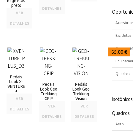
Rage Plus
preto
DETALHES
Oportuni
VER
Acessório
DETALHES
Bicicletas
Componen
67,50 €
65,00 €
65,00 €
Equipame
Quadros
Pedais
Look X-
Pedais
Pedais
VENTURE
Look Geo
Look Geo
+
Trekking
Trekking
GRIP
Vision
Isotônicos
VER
VER
VER
DETALHES
Quadros
DETALHES
DETALHES
Aero