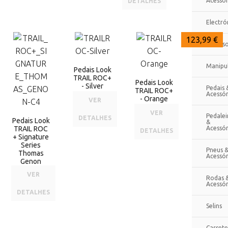
Acessór
DETALHES
Electró
125,99 €
123,99 €
123,99 €
Extenso
Manipu
Pedais Look
TRAIL ROC+
Pedais Look
- Silver
Pedais 
TRAIL ROC+
Acessór
- Orange
VER
VER
Pedalei
DETALHES
Pedais Look
&
TRAIL ROC
Acessór
DETALHES
+ Signature
Series
Pneus 
Thomas
Acessór
Genon
VER
Rodas 
Acessór
DETALHES
Selins
Cassete