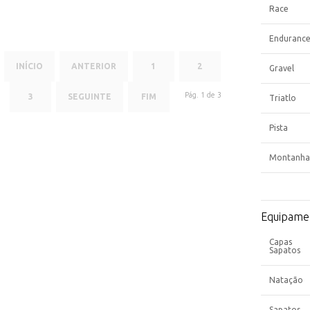
Race
Enduranc
INÍCIO
ANTERIOR
1
2
Gravel
Pág. 1 de 3
3
SEGUINTE
FIM
Triatlo
Pista
Montanha
Equipame
Capas
Sapatos
Natação
Sapatos