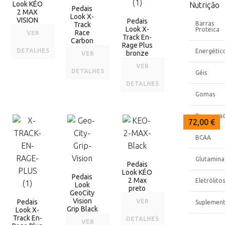
Look KÉO
Nutrição
Pedais
2 MAX
Look X-
VISION
Pedais
Barras
Track
Look X-
Proteica
Race
VER
Track En-
Carbon
Rage Plus
DETALHES
Energétic
bronze
VER
VER
DETALHES
Géis
DETALHES
Gomas
Recupera
88,99 €
74,20 €
72,00 €
BCAA
Glutamina
Pedais
Look KÉO
Pedais
2 Max
Eletrólitos
Look
preto
GeoCity
Vision
Pedais
VER
Suplemen
Grip Black
Look X-
Track En-
DETALHES
VER