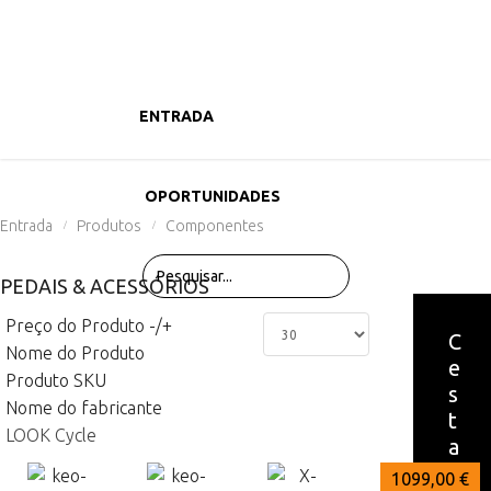
ENTRADA
PRODUTOS
OPORTUNIDADES
Entrada
Produtos
Componentes
/
/
PEDAIS & ACESSÓRIOS
Preço do Produto -/+
C
Nome do Produto
e
Produto SKU
s
Nome do fabricante
t
LOOK Cycle
a
1099,00 €
891,00 €
849,00 €