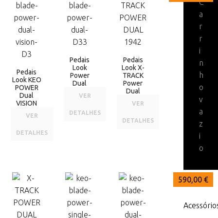
C
a
r
r
i
Pedais
Pedais
n
Look
Look X-
Pedais
h
Power
TRACK
Look KEO
Dual
Power
o
POWER
Dual
Dual
VER
v
VISION
VER
a
DETALHES
VER
DETALHES
z
DETALHES
i
o
636,00 €
559,00 €
590,00 €
Acessório