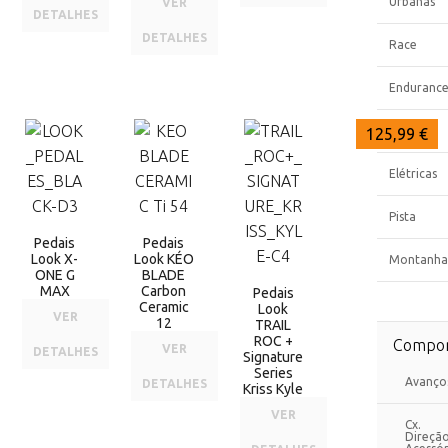
Urbanas
VER
DETALHES
DETALHES
Race
Enduranc
Gravel
161,00 €
161,00 €
125,99 €
Elétricas
Pista
Pedais
Pedais
Look X-
Look KÉO
Montanha
ONE G
BLADE
MAX
Carbon
Pedais
Ceramic
Look
VER
12
TRAIL
ROC +
Compon
VER
DETALHES
Signature
Series
Avanço
DETALHES
Kriss Kyle
VER
Cx.
Direçã