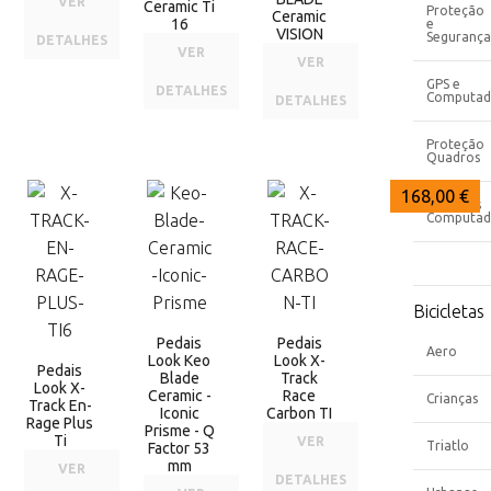
VER
Ceramic Ti
Proteção
Ceramic
16
e
VISION
Segurança
DETALHES
VER
VER
GPS e
DETALHES
Computad
DETALHES
Proteção
Quadros
234,00 €
215,00 €
168,00 €
Suportes
Computad
Bicicletas
Pedais
Pedais
Aero
Look Keo
Look X-
Pedais
Blade
Track
Look X-
Ceramic -
Race
Crianças
Track En-
Iconic
Carbon TI
Rage Plus
Prisme - Q
Ti
VER
Triatlo
Factor 53
mm
VER
DETALHES