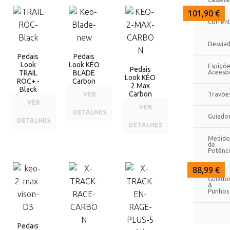
123,99 €
109,00 €
101,90 €
Corren
Desvia
Pedais
Pedais
Look
Look KÉO
Espigõe
Pedais
TRAIL
BLADE
Aceesó
Look KÉO
ROC+ -
Carbon
2 Max
Black
Carbon
VER
Travõe
VER
VER
DETALHES
Guiado
DETALHES
DETALHES
Medido
de
Potênc
99,99 €
94,00 €
88,99 €
Fitas
Guiado
&
Punhos
Pedais