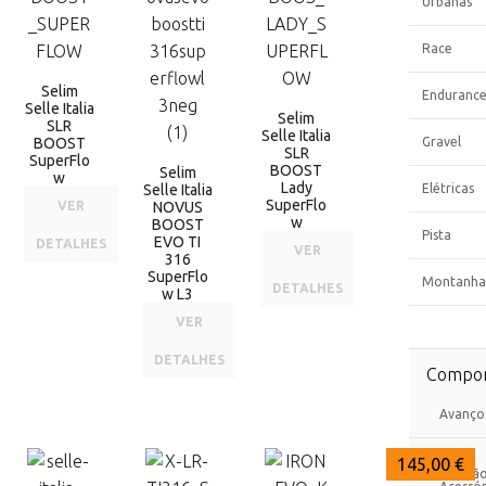
Urbanas
Race
Selim
Enduranc
Selle Italia
Selim
SLR
Selle Italia
BOOST
Gravel
SLR
SuperFlo
BOOST
Selim
w
Lady
Selle Italia
Elétricas
SuperFlo
VER
NOVUS
w
BOOST
Pista
EVO TI
DETALHES
VER
316
SuperFlo
Montanha
DETALHES
w L3
VER
DETALHES
Compon
Avanço
Cx.
189,00 €
184,90 €
145,00 €
Direçã