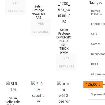
Nutrição
VER
Selim
Prologo
DETALHES
Barras
NAGO R4
Proteica
PAS
VER
Energétic
Selim
DETALHES
Prologo
Géis
DIMENSIO
N AGX
Gomas
153 -
TIROX
preto
Recupera
VER
BCAA
DETALHES
Glutamina
129,90 €
129,90 €
126,00 €
Eletrólitos
Suplemen
Selim
Selle Italia