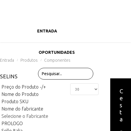
ENTRADA
PRODUTOS
OPORTUNIDADES
Entrada
Produtos
Componentes
/
/
SELINS
Preço do Produto -/+
C
Nome do Produto
e
Produto SKU
s
Nome do fabricante
t
Selecione o Fabricante
a
PROLOGO
Selle Italia