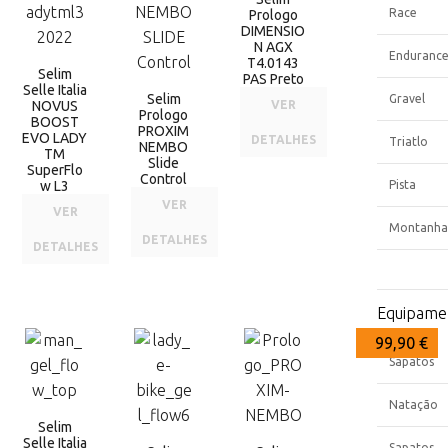
Race
Prologo
DIMENSIO
N AGX
Enduranc
T4.0143
Selim
PAS Preto
Selle Italia
Selim
Gravel
NOVUS
VER
Prologo
BOOST
PROXIM
EVO LADY
DETALHES
Triatlo
NEMBO
TM
Slide
SuperFlo
Control
w L3
Pista
VER
VER
Montanha
DETALHES
DETALHES
Equipame
109,00 €
109,00 €
99,90 €
Capas
Sapatos
Natação
Selim
Selle Italia
Sapatos