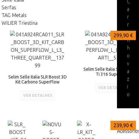
C
Serfas
a
TAG Metals
r
WILIER Triestina
r
i
449,90 €
359,90 €
299,90 €
n
h
o
v
Selim Selle Italia SLR Boost 
a
Ti 316 SuperFlow
Selim Selle Italia SLR Boost 3D
z
Kit Carbono SuperFlow
i
VER DETALHES
o
VER DETALHES
299,90 €
269,90 €
239,90 €
Acessório