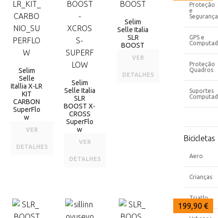
Proteção
e
Segurança
Selim
Selle Italia
SLR
GPS e
Computad
BOOST
VER
Proteção
Selim
Quadros
DETALHES
Selle
Selim
Itallia X-LR
Selle Italia
Suportes
KIT
Computad
SLR
CARBON
BOOST X-
SuperFlo
CROSS
w
SuperFlo
w
VER
Bicicletas
VER
DETALHES
Aero
DETALHES
Crianças
Triatlo
224,90 €
209,90 €
199,90 €