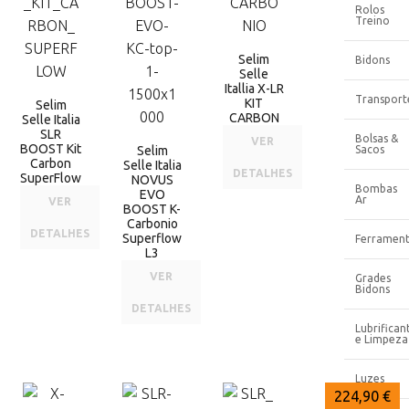
Rolos
Treino
Selim
Bidons
Selle
Itallia X-LR
Transport
KIT
Selim
CARBON
Selle Italia
SLR
Bolsas &
VER
BOOST Kit
Selim
Sacos
Carbon
Selle Italia
DETALHES
SuperFlow
NOVUS
Bombas
EVO
Ar
VER
BOOST K-
Carbonio
DETALHES
Superflow
Ferrament
L3
VER
Grades
Bidons
DETALHES
Lubrifican
e Limpeza
Luzes
239,90 €
224,90 €
224,90 €