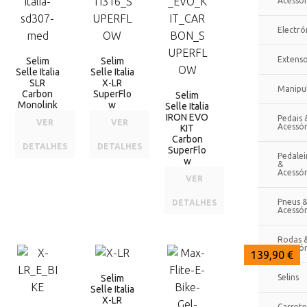
Acessór
Electró
Extenso
Selim
Selim
Selle Italia
Selle Italia
SLR
X-LR
Manipu
Carbon
SuperFlo
Selim
Monolink
w
Selle Italia
IRON EVO
Pedais 
VER
VER
Acessór
KIT
Carbon
DETALHES
DETALHES
SuperFlo
Pedalei
w
&
Acessór
VER
Pneus 
DETALHES
Acessór
Rodas 
Acessór
169,90 €
169,90 €
139,90 €
Selim
Selins
Selle Italia
X-LR
Cassete