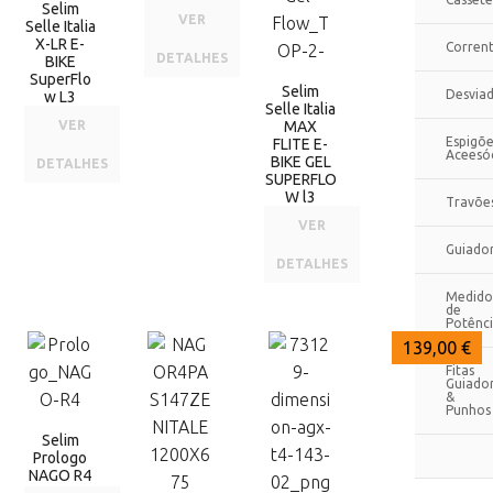
Selim
VER
Selle Italia
X-LR E-
Corren
DETALHES
BIKE
SuperFlo
Selim
Desvia
w L3
Selle Italia
VER
MAX
Espigõe
FLITE E-
Aceesó
BIKE GEL
DETALHES
SUPERFLO
W l3
Travõe
VER
Guiado
DETALHES
Medido
de
Potênc
139,00 €
139,00 €
139,00 €
Fitas
Guiado
&
Punhos
Selim
Prologo
NAGO R4