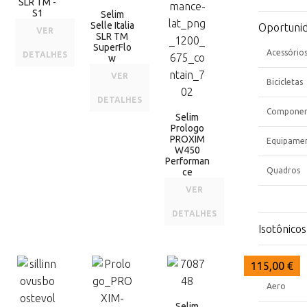
SLR TM -
S1
Selim
Selle Italia
Oportuni
VER
SLR TM
SuperFlo
Acessório
DETALHES
w
VER
Bicicletas
DETALHES
Componen
Selim
Prologo
PROXIM
Equipame
W450
Performan
Quadros
ce
VER
DETALHES
Isotônicos
Quadros
124,90 €
119,90 €
115,00 €
Aero
Selim