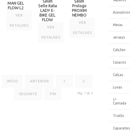
Selim
Selim
MAN GEL
Selle Italia
Prologo
FLOW L2
LADY E-
PROXIM
Acessório
BIKE GEL
NEMBO
VER
FLOW
VER
Meias
DETALHES
VER
DETALHES
DETALHES
Jerseys
Calções
Casacos
Calças
INÍCIO
ANTERIOR
1
2
Luvas
Pág. 1 de 2
SEGUINTE
FIM
1ª
Camada
Triatlo
Capacetes