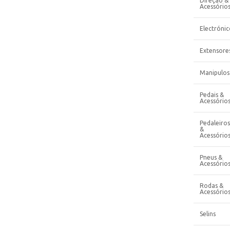
Direção &
Acessório
Electrónic
Extensore
Manipulos
Pedais &
Acessório
Pedaleiros
&
Acessório
Pneus &
Acessório
Rodas &
Acessório
Selins