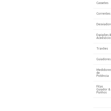
Cassetes
Correntes
Desviador
Espigões 
Aceesócio
Travões
Guiadores
Medidore
de
Potência
Fitas
Guiador &
Punhos