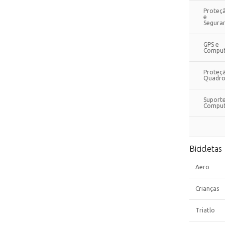
Proteç
e
Segura
GPS e
Comput
Proteç
Quadro
Suport
Comput
Bicicletas
Aero
Crianças
Triatlo