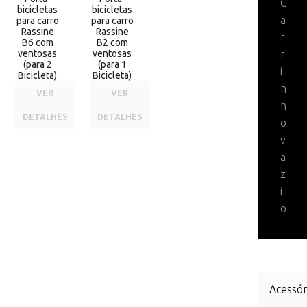
C
bicicletas
bicicletas
a
para carro
para carro
Rassine
Rassine
r
B6 com
B2 com
ventosas
ventosas
r
(para 2
(para 1
i
Bicicleta)
Bicicleta)
n
VER
VER
h
DETALHES
DETALHES
o
v
a
z
i
o
Acessór