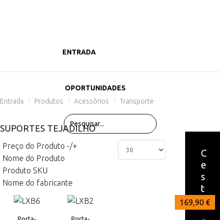
ENTRADA
PRODUTOS
OPORTUNIDADES
Entrada
Produtos
Acessórios
Transporte
/
/
/
SUPORTES TEJADILHO
Preço do Produto -/+
C
Nome do Produto
e
Produto SKU
s
Nome do fabricante
t
a
321,90 €
169,90 €
Porta-
Porta-