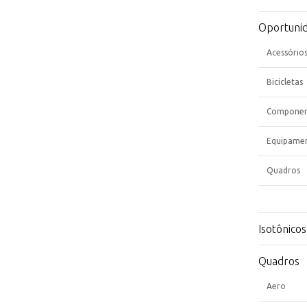
Oportuni
Acessório
Bicicletas
Componen
Equipame
Quadros
Isotônicos
Quadros
Aero