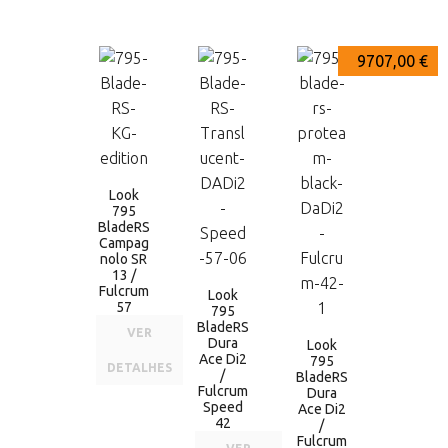
10326,00 €
9707,00 €
9707,00 €
Look
795
BladeRS
Campag
nolo SR
13 /
Fulcrum
Look
57
795
BladeRS
VER
Dura
Look
Ace Di2
795
DETALHES
/
BladeRS
Fulcrum
Dura
Speed
Ace Di2
42
/
Fulcrum