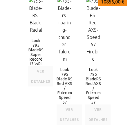
12365,00 €
10856,00 €
10856,00 €
Look
795
BladeRS
Super
Record
13 WRL
Look
Look
VER
795
795
Blade RS
BladeRS
DETALHES
Red AXS
Red AXS
/
/
Fulcrum
Fulcrum
Speed
Speed
57
57
VER
VER
DETALHES
DETALHES