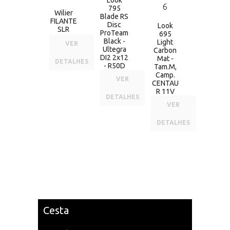
Look
795
Wilier
Blade RS
FILANTE
Disc
Look
SLR
ProTeam
695
Black -
Light
VER
Ultegra
Carbon
DI2 2x12
Mat -
DETALHES
- R50D
Tam.M,
Camp.
VER
CENTAU
R 11V
DETALHES
VER
DETALHES
Cesta