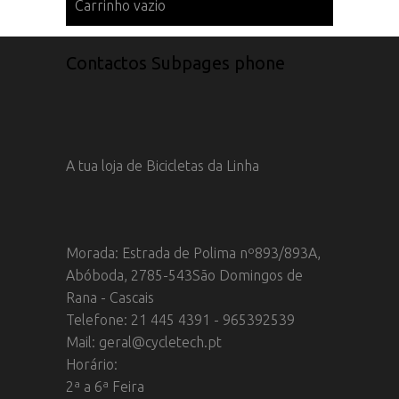
Carrinho vazio
Contactos Subpages phone
A tua loja de Bicicletas da Linha
Morada: Estrada de Polima nº893/893A,
Abóboda, 2785-543São Domingos de
Rana - Cascais
Telefone: 21 445 4391 - 965392539
Mail: geral@cycletech.pt
Horário:
2ª a 6ª Feira