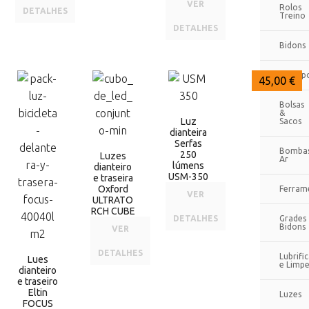
VER
Rolos
DETALHES
Treino
DETALHES
Bidons
Transp
48,95 €
48,00 €
45,00 €
Bolsas
&
Luz
Sacos
dianteira
Serfas
Bomba
250
Luzes
Ar
lúmens
dianteiro
USM-350
e traseira
Oxford
Ferram
VER
ULTRATO
RCH CUBE
DETALHES
Grades
Bidons
VER
DETALHES
Lubrifi
Lues
e Limp
dianteiro
e traseiro
Eltin
Luzes
FOCUS