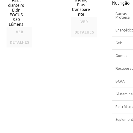
o Knog
Farol
Nutrição
Plus
dianteiro
transpare
Eltin
nte
Barras
FOCUS
Proteica
350
VER
Lúmens
Energétic
VER
DETALHES
DETALHES
Géis
Gomas
Recupera
BCAA
Glutamina
Eletrólitos
Suplemen