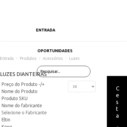
ENTRADA
PRODUTOS
OPORTUNIDADES
Entrada
Produtos
Acessórios
Luzes
/
/
/
LUZES DIANTEIRAS
Preço do Produto -/+
C
Nome do Produto
e
Produto SKU
s
Nome do fabricante
t
Selecione o Fabricante
a
Eltin
Knog