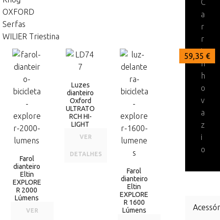
C
OXFORD
a
Serfas
r
WILIER Triestina
r
i
80,95 €
69,00 €
59,35 €
n
h
Luzes
o
dianteiro
v
Oxford
ULTRATO
a
RCH HI-
LIGHT
z
i
VER
o
DETALHES
Farol
dianteiro
Farol
Eltin
dianteiro
EXPLORE
Eltin
R 2000
EXPLORE
Lúmens
R 1600
Acessór
Lúmens
VER