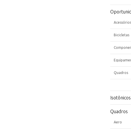
Oportuni
Acessório
Bicicletas
Componen
Equipame
Quadros
Isotônicos
Quadros
Aero