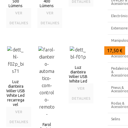
Direção &
500
400
DETALHES
Acessório
Lúmens
Lúmens
VER
VER
Electrónic
DETALHES
DETALHES
Extensore
Manipulos
26,30 €
25,85 €
17,50 €
Pedais &
Acessório
Luz
Pedaleiros
dianteira
&
Acessório
Wilier USB
White Led
Luz
dianteira
Pneus &
VER
Wilier USB
Acessório
White Led
DETALHES
recarrega
Rodas &
vel
Acessório
VER
Selins
DETALHES
Farol