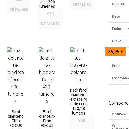
vel 1200
Urbanas
DETALHES
lúmenes
DETALHES
VER
Race
DETALHES
Enduranc
Gravel
35,60 €
31,25 €
26,95 €
Elétricas
Pista
Montanha
Pack farol
dianteiro
e traseiro
Compone
Eltin LITE
120/20
Farol
Farol
lumens
Avanços
dianteiro
dianteiro
Eltin
Eltin
VER
FOCUS
FOCUS
Cx.