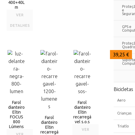
400+40L
Proteç
m
e
Segura
VER
DETALHES
GPS e
Comput
Proteç
Quadro
43,15 €
43,15 €
39,25 €
Suport
Comput
Bicicletas
Aero
Farol
Farol
dianteiro
dianteiro
Eltin
Eltin
Crianças
FOCUS
recarregá
Farol
800
vel s.o.s
dianteiro
Lúmens
Triatlo
Eltin
VER
recarregá
VER