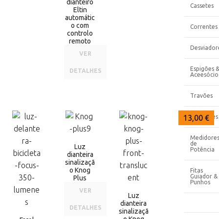
dianteiro
Cassetes
Eltin
automátic
o com
Correntes
controlo
remoto
Desviador
VER
Espigões 
DETALHES
Aceesócio
Travões
17,25 €
17,00 €
13,00 €
Guiadores
Medidore
de
Luz
Potência
dianteira
sinalizaçã
o Knog
Fitas
Guiador &
Plus
Punhos
VER
Luz
dianteira
DETALHES
sinalizaçã