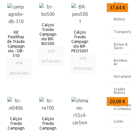
Rolos
Treino
43,00 €
37,64 €
37,64 €
Bidons
Calços
Travão
Kit
Calços
Transport
Campagn
Pastilhas
Travão
olo BR-
de Travão
Campagn
BO500
Bolsas &
Campagn
olo BR-
Sacos
olo - DB-
PEO5001
VER
310
VER
Bombas
DETALHES
VER
Ar
DETALHES
DETALHES
Ferrament
Grades
Bidons
35,00 €
28,91 €
20,00 €
Lubrifican
e Limpeza
Calços
Calços
Luzes
Travão
Travão
Campagn
Campagn