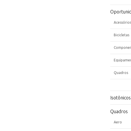
Oportuni
Acessório
Bicicletas
Componen
Equipame
Quadros
Isotônicos
Quadros
Aero