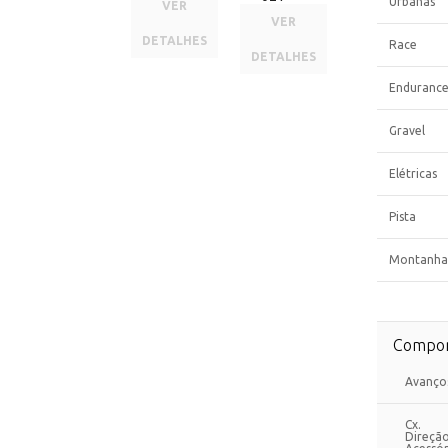
Urbanas
VER
VER
DETALHES
Race
DETALHES
Enduranc
Gravel
Elétricas
Pista
Montanha
Compon
Avanço
Cx.
Direçã