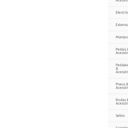
Acessór
Electró
Extenso
Manipu
Pedais 
Acessór
Pedalei
&
Acessór
Pneus 
Acessór
Rodas 
Acessór
Selins
Cassete