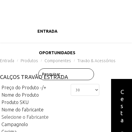
ENTRADA
PRODUTOS
OPORTUNIDADES
Entrada
Produtos
Componentes
Travão & Acessórios
/
/
/
CALÇOS TRAVÃO ESTRADA
Preço do Produto -/+
C
Nome do Produto
e
Produto SKU
s
Nome do fabricante
t
Selecione o Fabricante
a
Campagnolo
Corima