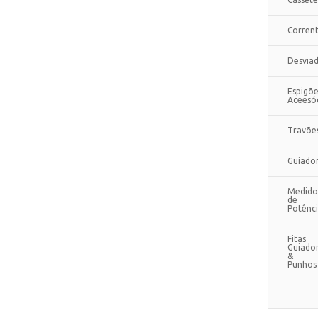
Corren
Desvia
Espigõe
Aceesó
Travõe
Guiado
Medido
de
Potênc
Fitas
Guiado
&
Punhos