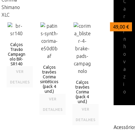
C
Shimano
a
XLC
r
r
86,00 €
49,00 €
49,00 €
i
n
Calços
h
Travão
o
Campagn
olo BR-
v
SR140
Calços
a
VER
travões
z
Corima
sintéticos
Calços
DETALHES
i
(pack 4
travões
und.)
o
Corima
(pack 4
VER
und.)
VER
DETALHES
DETALHES
Acessório