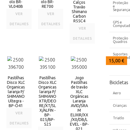
olo BR-
olo BR-
Calços
Proteção
VL040B
RE700
e
Travão
Segurança
Shimano
VER
VER
Carbon
R55C4
GPS e
DETALHES
DETALHES
Computad
VER
Proteção
DETALHES
Quadros
Suportes
Computad
15,00 €
15,00 €
15,00 €
Pastilhas
Pastilhas
Jogo
Bicicletas
Disco XLC
Disco XLC
Pastilhas
Organicas
Organicas
de travão
laranja P/
laranja P/
XLC
Aero
SHIMANO
SHIMANO
Orgânicas
Ultegra -
XTR/DEO
Laranja
BP-O41
RE/XT/SL
AVID/SRA
Crianças
X/ALFIN -
M
VER
BP-
ELIXIR/XX
Triatlo
025/BP-
/X0/DB/L
DETALHES
S25
EVEL - BP-
021