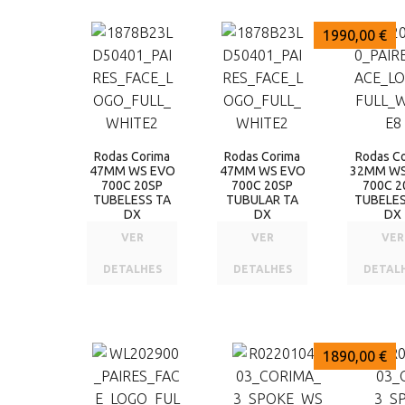
1990,00 €
1990,00 €
1990,00 €
Rodas Corima
Rodas Corima
Rodas C
47MM WS EVO
47MM WS EVO
32MM WS
700C 20SP
700C 20SP
700C 2
TUBELESS TA
TUBULAR TA
TUBELES
DX
DX
DX
VER
VER
VER
DETALHES
DETALHES
DETAL
1990,00 €
1899,00 €
1890,00 €