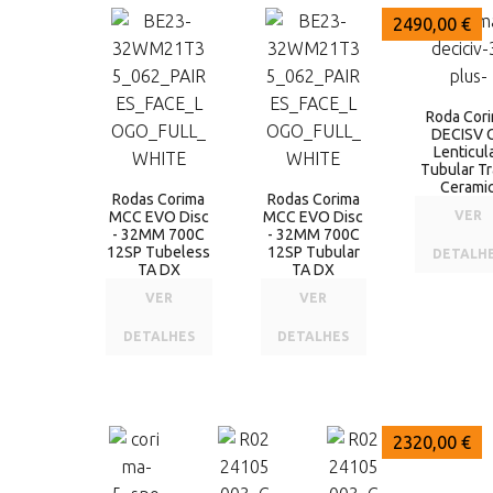
3690,00 €
3690,00 €
2490,00 €
Roda Cor
DECISV 
Lenticul
Tubular T
Cerami
Rodas Corima
Rodas Corima
MCC EVO Disc
MCC EVO Disc
VER
- 32MM 700C
- 32MM 700C
12SP Tubeless
12SP Tubular
DETALH
TA DX
TA DX
VER
VER
DETALHES
DETALHES
2440,00 €
2320,00 €
2320,00 €