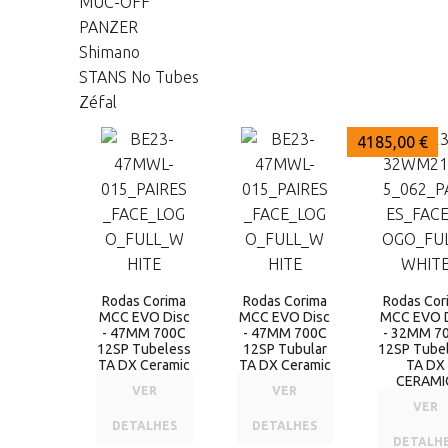
MUC-OFF
PANZER
Shimano
STANS No Tubes
Zéfal
4185,00 €
4185,00 €
4185,00 €
Rodas Corima
Rodas Corima
Rodas Cor
MCC EVO Disc
MCC EVO Disc
MCC EVO 
- 47MM 700C
- 47MM 700C
- 32MM 7
12SP Tubeless
12SP Tubular
12SP Tube
TA DX Ceramic
TA DX Ceramic
TA DX
CERAMI
VER
VER
VER
DETALHES
DETALHES
DETALH