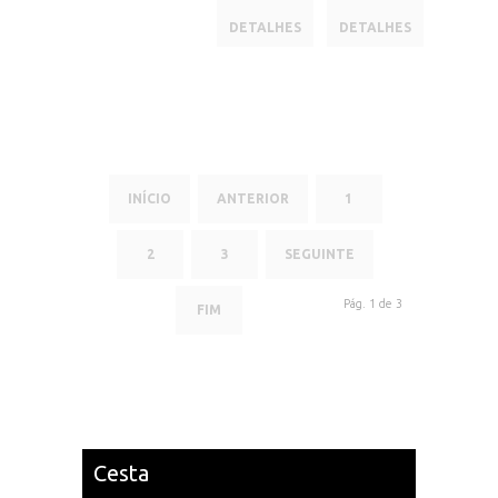
DETALHES
DETALHES
INÍCIO
ANTERIOR
1
2
3
SEGUINTE
Pág. 1 de 3
FIM
Cesta