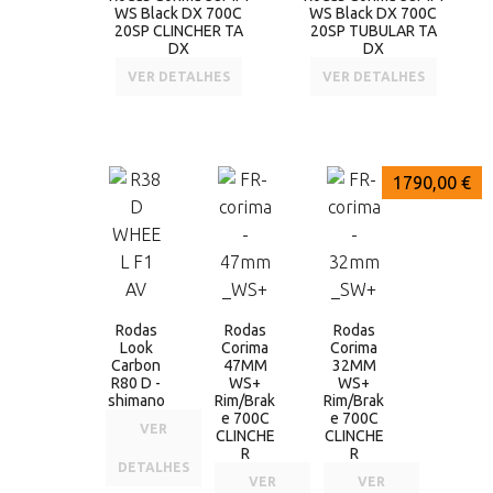
WS Black DX 700C
WS Black DX 700C
20SP CLINCHER TA
20SP TUBULAR TA
DX
DX
VER DETALHES
VER DETALHES
1850,00 €
1790,00 €
1790,00 €
Rodas
Rodas
Rodas
Look
Corima
Corima
Carbon
47MM
32MM
R80 D -
WS+
WS+
shimano
Rim/Brak
Rim/Brak
e 700C
e 700C
VER
CLINCHE
CLINCHE
R
R
DETALHES
VER
VER