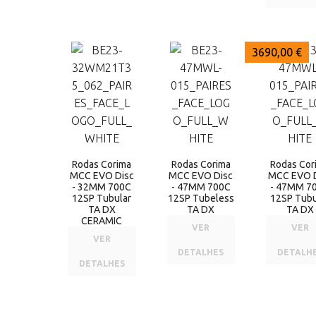
4185,00 €
3690,00 €
3690,00 €
Rodas Corima
Rodas Corima
Rodas Cor
MCC EVO Disc
MCC EVO Disc
MCC EVO 
- 32MM 700C
- 47MM 700C
- 47MM 7
12SP Tubular
12SP Tubeless
12SP Tubu
TA DX
TA DX
TA DX
CERAMIC
VER
VER
VER
DETALHES
DETALH
DETALHES