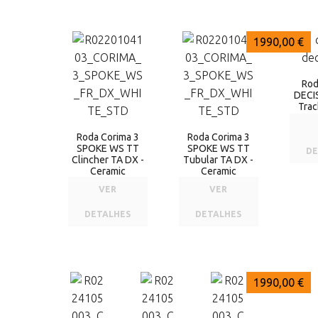
2055,00 €
2055,00 €
1990,00 €
Rod
DECI
Trac
Roda Corima 3
Roda Corima 3
SPOKE WS TT
SPOKE WS TT
DE
Clincher TA DX -
Tubular TA DX -
Ceramic
Ceramic
VER
VER
DETALHES
DETALHES
1990,00 €
1990,00 €
1990,00 €