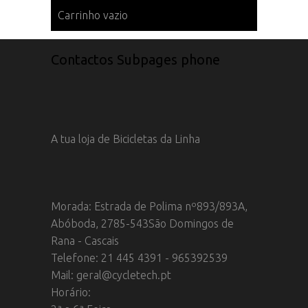
Carrinho vazio
Contactos Subpages phone
A tua loja de Bicicletas da Linha
Morada: Estrada de Polima nº893/893A,
Abóboda, 2785-543São Domingos de
Rana - Cascais
Telefone: 21 445 4391 - 965392539
Mail: geral@cycletech.pt
Horário: