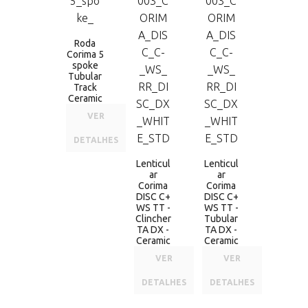
Roda
Corima 5
spoke
Tubular
Track
Ceramic
VER
DETALHES
Lenticul
Lenticul
ar
ar
Corima
Corima
DISC C+
DISC C+
WS TT -
WS TT -
Clincher
Tubular
TA DX -
TA DX -
Ceramic
Ceramic
VER
VER
DETALHES
DETALHES