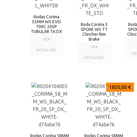
Rodas Corima
32MM WS EVO
Roda Corima 3
Roda
700C 20SP
SPOKE WS TT
SPO
TUBULAR TA DX
Clincher Rim
Clin
Brake
VER
VER
DETALHES
DE
DETALHES
1890,00 €
1890,00 €
1850,00 €
Rodas Corima 58MM
Rodas Corima 58MM