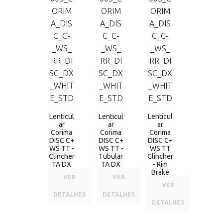
Lenticul
Lenticul
Lenticul
ar
ar
ar
Corima
Corima
Corima
DISC C+
DISC C+
DISC C+
WS TT -
WS TT -
WS TT
Clincher
Tubular
Clincher
TA DX
TA DX
- Rim
Brake
VER
VER
VER
DETALHES
DETALHES
DETALHES