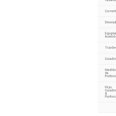
Corren
Desvia
Espigõe
Aceesó
Travõe
Guiado
Medido
de
Potênc
Fitas
Guiado
&
Punhos