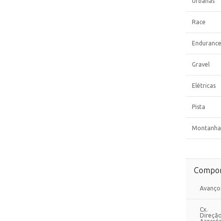
Urbanas
Race
Enduranc
Gravel
Elétricas
Pista
Montanha
Compon
Avanço
Cx.
Direçã