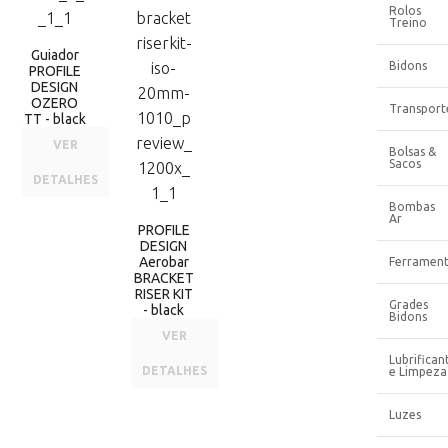
Rolos
Treino
Guiador
Bidons
PROFILE
DESIGN
OZERO
Transport
TT - black
VER
Bolsas &
Sacos
DETALHES
Bombas
Ar
PROFILE
DESIGN
Aerobar
Ferrament
BRACKET
RISER KIT
Grades
- black
Bidons
VER
Lubrifican
DETALHES
e Limpeza
Luzes