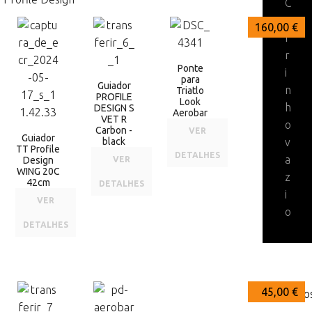
C
a
340,00 €
260,00 €
160,00 €
r
r
Ponte
i
para
Guiador
n
Triatlo
PROFILE
Look
h
DESIGN S
Aerobar
VET R
o
Carbon -
VER
Guiador
black
v
TT Profile
DETALHES
a
Design
VER
WING 20C
z
42cm
DETALHES
i
VER
o
DETALHES
128,00 €
45,00 €
Acessório