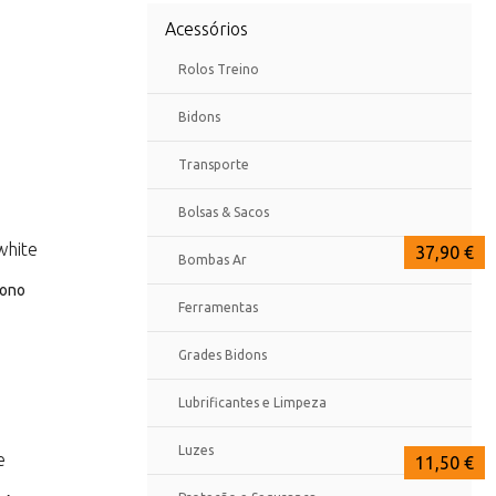
Acessórios
Rolos Treino
Bidons
Transporte
Bolsas & Sacos
58,30 €
39,99 €
37,90 €
Bombas Ar
bono
Ferramentas
Grades Bidons
Lubrificantes e Limpeza
Luzes
14,39 €
11,50 €
11,50 €