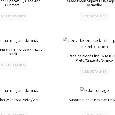
don Supacaz Fly Cage Ano
Grade Bidon Supacaz Fly Cag
Gunmetal
Vermelho
VER DETALHES
VER DETALHES
 PROFILE DESIGN AXIS KAGE -
black
Grade de bidon Eltin TRACK Fi
Preto/Cinzento/Branco
VER DETALHES
VER DETALHES
on Wilier AM Preta / Azul
Suporte Bidons Birzman Unc