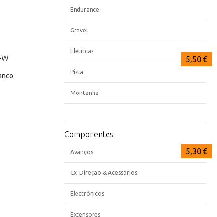
Endurance
Gravel
Elétricas
9,00 €
7,95 €
5,50 €
Pista
ranco
Montanha
Componentes
5,50 €
5,30 €
Avanços
Cx. Direção & Acessórios
Electrónicos
Extensores