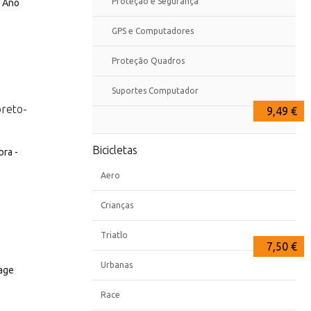
Proteção e Segurança
e Ano
GPS e Computadores
Proteção Quadros
Suportes Computador
11,50 €
12,72 €
9,49 €
Bicicletas
bra -
Aero
Crianças
Triatlo
10,28 €
8,99 €
7,50 €
Urbanas
age
Race