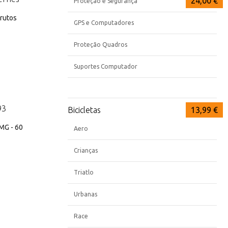
26,50 €
20,89 €
24,00 €
Proteção e Segurança
Frutos
GPS e Computadores
Proteção Quadros
Suportes Computador
Bicicletas
19,20 €
16,99 €
13,99 €
MG - 60
Aero
Crianças
Triatlo
Urbanas
Race