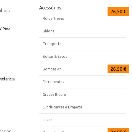
Acessórios
62,95 €
27,99 €
26,50 €
Rolos Treino
Y Pina
Bidons
Transporte
Bolsas & Sacos
26,50 €
26,50 €
26,50 €
Bombas Ar
Melancia
Ferramentas
Grades Bidons
Lubrificantes e Limpeza
Luzes