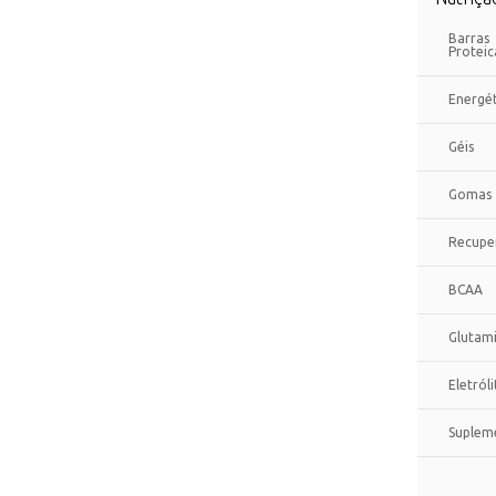
Barras
Proteic
Energét
Géis
Gomas
Recupe
BCAA
Glutam
Eletróli
Suplem