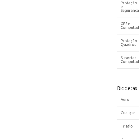
Proteção
e
Segurança
GPS e
Computad
Proteção
Quadros
Suportes
Computad
Bicicletas
Aero
Crianças
Triatlo