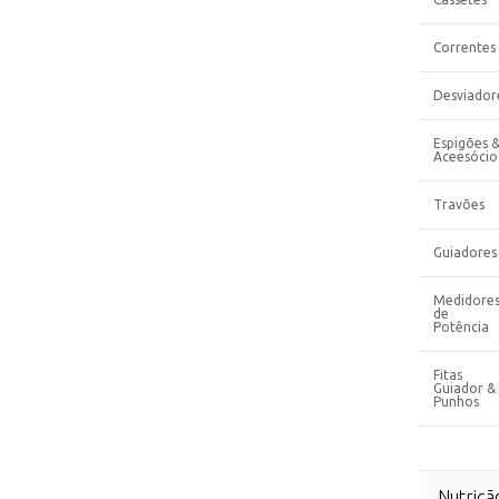
Correntes
Desviador
Espigões 
Aceesócio
Travões
Guiadores
Medidore
de
Potência
Fitas
Guiador &
Punhos
Nutriçã