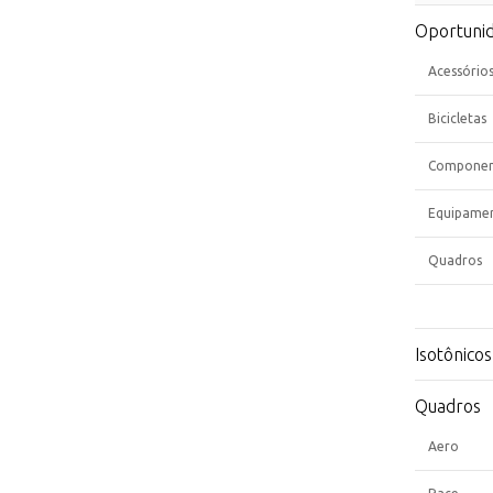
Oportuni
Acessório
Bicicletas
Componen
Equipame
Quadros
Isotônicos
Quadros
Aero