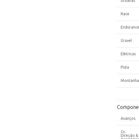
Urbanas
Race
Enduranc
Gravel
Elétricas
Pista
Montanha
Compone
Avanços
Cx.
Direção &