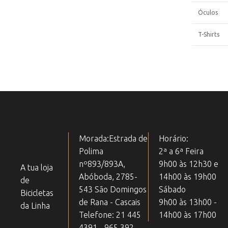
Óculos
T-Shirts
Morada:Estrada de
Horário:
Polima
2ª a 6ª Feira
nº893/893A,
9h00 às 12h30 e
A tua loja
Abóboda, 2785-
14h00 às 19h00
de
543 São Domingos
Sábado
Bicicletas
de Rana - Cascais
9h00 às 13h00 -
da Linha
Telefone: 21 445
14h00 às 17h00
4391 - 965 392