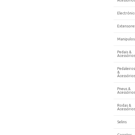
Acessório
Electrónic
Extensore
Manipulos
Pedais &
Acessório
Pedaleiros
&
Acessório
Pneus &
Acessório
Rodas &
Acessório
Selins
Cassetes