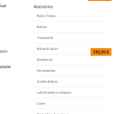
Dual
Acessórios
Rolos Treino
Bidons
Transporte
Bolsas & Sacos
636,00 €
559,00 €
590,00 €
Bombas Ar
VISION
Ferramentas
Grades Bidons
Lubrificantes e Limpeza
Luzes