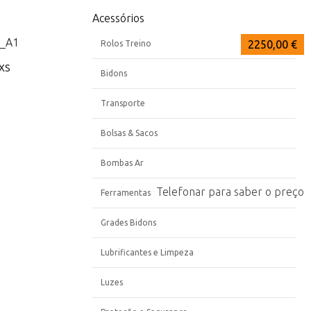
Acessórios
6448,00 €
4328,00 €
2250,00 €
Rolos Treino
AXS
Bidons
Transporte
Bolsas & Sacos
Bombas Ar
Telefonar para saber o preço
Ferramentas
Grades Bidons
Lubrificantes e Limpeza
Luzes