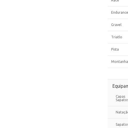
Race
Enduranc
Gravel
Triatlo
Pista
Montanha
Equipa
Capas
Sapato
Nataçã
Sapato