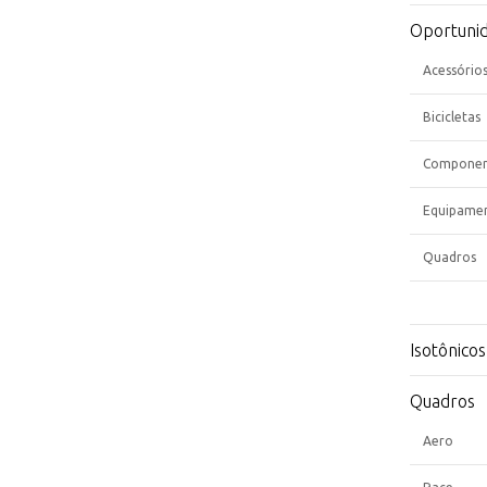
Oportuni
Acessório
Bicicletas
Componen
Equipame
Quadros
Isotônicos
Quadros
Aero