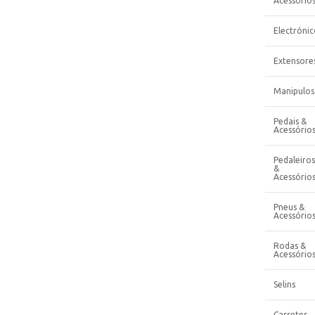
Acessório
Electrónic
Extensore
Manipulos
Pedais &
Acessório
Pedaleiros
&
Acessório
Pneus &
Acessório
Rodas &
Acessório
Selins
Cassetes