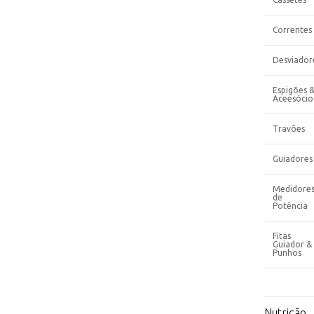
Correntes
Desviador
Espigões 
Aceesócio
Travões
Guiadores
Medidore
de
Potência
Fitas
Guiador &
Punhos
Nutrição