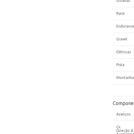
Urbanas
Race
Enduranc
Gravel
Elétricas
Pista
Montanha
Compone
Avanços
Cx.
Direção &