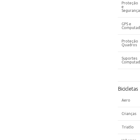
Proteção
e
Segurança
GPS e
Computad
Proteção
Quadros
Suportes
Computad
Bicicletas
Aero
Crianças
Triatlo