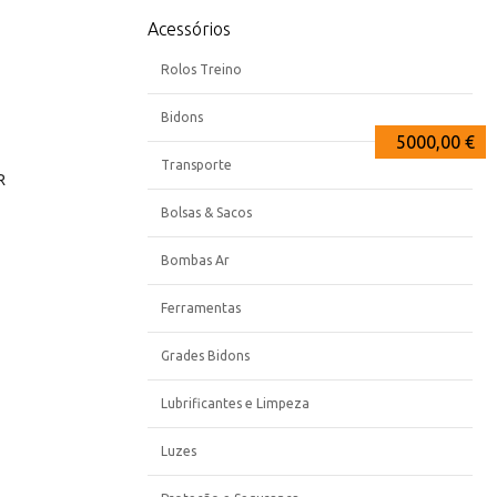
Acessórios
Rolos Treino
Bidons
10000,00 €
6990,00 €
5000,00 €
Transporte
R
Bolsas & Sacos
Bombas Ar
Ferramentas
Grades Bidons
Lubrificantes e Limpeza
Luzes