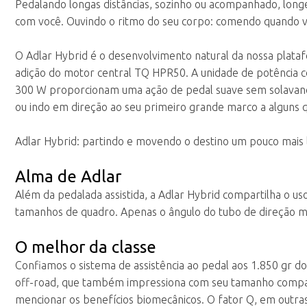
Pedalando longas distâncias, sozinho ou acompanhado, longe
com você. Ouvindo o ritmo do seu corpo: comendo quando v
O Adlar Hybrid é o desenvolvimento natural da nossa plat
adição do motor central TQ HPR50. A unidade de potência 
300 W proporcionam uma ação de pedal suave sem solavanco
ou indo em direção ao seu primeiro grande marco a alguns q
Adlar Hybrid: partindo e movendo o destino um pouco mais 
Alma de Adlar
Além da pedalada assistida, a Adlar Hybrid compartilha o us
tamanhos de quadro. Apenas o ângulo do tubo de direção m
O melhor da classe
Confiamos o sistema de assistência ao pedal aos 1.850 gr d
off-road, que também impressiona com seu tamanho compact
mencionar os benefícios biomecânicos. O fator Q, em outras 