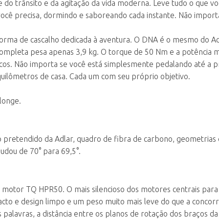
 do trânsito e da agitação da vida moderna. Leve tudo o que vo
ocê precisa, dormindo e saboreando cada instante. Não import
aforma de cascalho dedicada à aventura. O DNA é o mesmo do A
completa pesa apenas 3,9 kg. O torque de 50 Nm e a potência 
s. Não importa se você está simplesmente pedalando até a pr
uilômetros de casa. Cada um com seu próprio objetivo.
longe.
o pretendido da Adlar, quadro de fibra de carbono, geometrias 
udou de 70° para 69,5°.
o motor TQ HPR50. O mais silencioso dos motores centrais para
o e design limpo e um peso muito mais leve do que a concorr
palavras, a distância entre os planos de rotação dos braços da