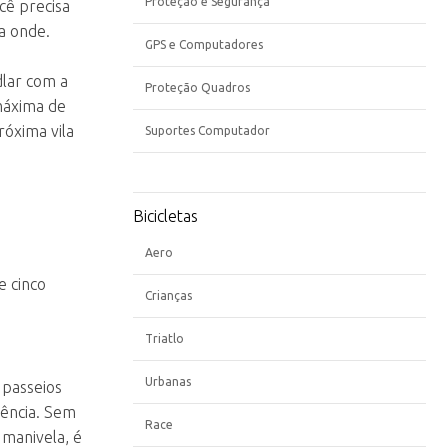
Proteção e Segurança
cê precisa
a onde.
GPS e Computadores
dlar com a
Proteção Quadros
máxima de
óxima vila
Suportes Computador
Bicicletas
Aero
e cinco
Crianças
Triatlo
Urbanas
 passeios
ência. Sem
Race
 manivela, é