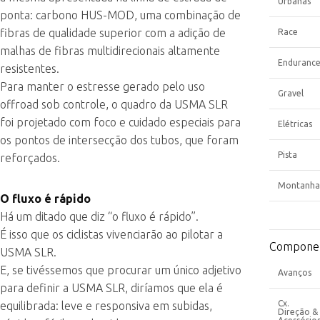
Urbanas
ponta: carbono HUS-MOD, uma combinação de
fibras de qualidade superior com a adição de
Race
malhas de fibras multidirecionais altamente
Enduranc
resistentes.
Para manter o estresse gerado pelo uso
Gravel
offroad sob controle, o quadro da USMA SLR
foi projetado com foco e cuidado especiais para
Elétricas
os pontos de intersecção dos tubos, que foram
Pista
reforçados.
Montanha
O fluxo é rápido
Há um ditado que diz “o fluxo é rápido”.
É isso que os ciclistas vivenciarão ao pilotar a
Compone
USMA SLR.
E, se tivéssemos que procurar um único adjetivo
Avanços
para definir a USMA SLR, diríamos que ela é
Cx.
equilibrada: leve e responsiva em subidas,
Direção &