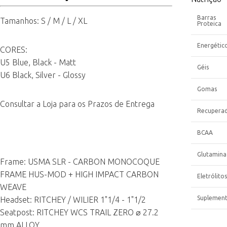
Barras
Tamanhos: S / M / L / XL
Proteica
Energétic
CORES:
U5 Blue, Black - Matt
Géis
U6 Black, Silver - Glossy
Gomas
Consultar a Loja para os Prazos de Entrega
Recupera
BCAA
Glutamina
Frame: USMA SLR - CARBON MONOCOQUE
FRAME HUS-MOD + HIGH IMPACT CARBON
Eletrólitos
WEAVE
Suplemen
Headset: RITCHEY / WILIER 1"1/4 - 1"1/2
Seatpost: RITCHEY WCS TRAIL ZERO ⌀ 27.2
mm ALLOY