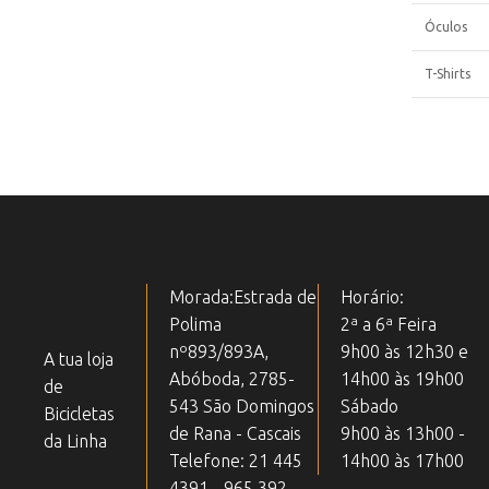
Óculos
T-Shirts
Morada:Estrada de
Horário:
Polima
2ª a 6ª Feira
nº893/893A,
9h00 às 12h30 e
A tua loja
Abóboda, 2785-
14h00 às 19h00
de
543 São Domingos
Sábado
Bicicletas
de Rana - Cascais
9h00 às 13h00 -
da Linha
Telefone: 21 445
14h00 às 17h00
4391 - 965 392