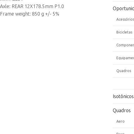
Axle: REAR 12X178.5mm P1.0
Oportuni
Frame weight: 850 g +/- 5%
Acessório
Bicicletas
Componen
Equipame
Quadros
Isotônicos
Quadros
Aero