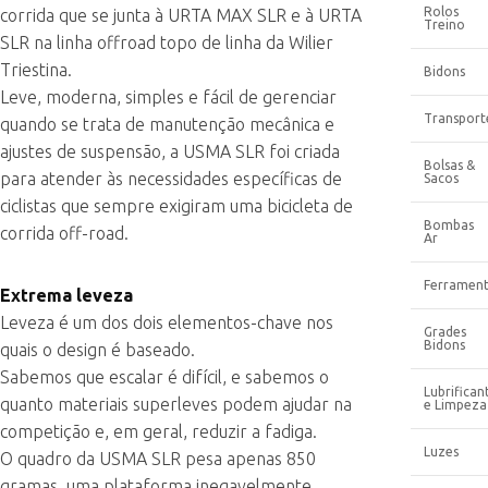
Rolos
corrida que se junta à URTA MAX SLR e à URTA
Treino
SLR na linha offroad topo de linha da Wilier
Triestina.
Bidons
Leve, moderna, simples e fácil de gerenciar
Transport
quando se trata de manutenção mecânica e
ajustes de suspensão, a USMA SLR foi criada
Bolsas &
para atender às necessidades específicas de
Sacos
ciclistas que sempre exigiram uma bicicleta de
Bombas
corrida off-road.
Ar
Ferrament
Extrema leveza
Leveza é um dos dois elementos-chave nos
Grades
Bidons
quais o design é baseado.
Sabemos que escalar é difícil, e sabemos o
Lubrifican
quanto materiais superleves podem ajudar na
e Limpeza
competição e, em geral, reduzir a fadiga.
Luzes
O quadro da USMA SLR pesa apenas 850
gramas, uma plataforma inegavelmente