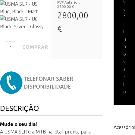
C
PVP Anterior:
2800,00 €
a
2800,00
r
r
€
i
n
h
o
v
a
z
i
o
DESCRIÇÃO
Mude o seu dia!
Acessório
A USMA SLR é a MTB hardtail pronta para