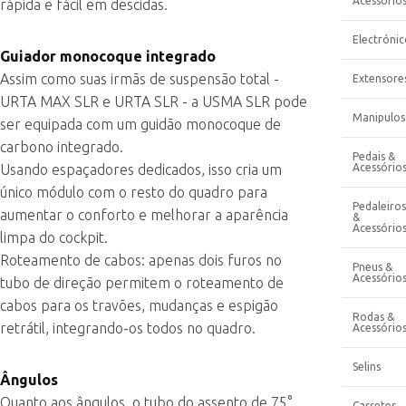
Acessório
rápida e fácil em descidas.
Electrónic
Guiador monocoque integrado
Assim como suas irmãs de suspensão total -
Extensore
URTA MAX SLR e URTA SLR - a USMA SLR pode
Manipulos
ser equipada com um guidão monocoque de
carbono integrado.
Pedais &
Usando espaçadores dedicados, isso cria um
Acessório
único módulo com o resto do quadro para
Pedaleiros
aumentar o conforto e melhorar a aparência
&
Acessório
limpa do cockpit.
Roteamento de cabos: apenas dois furos no
Pneus &
Acessório
tubo de direção permitem o roteamento de
cabos para os travões, mudanças e espigão
Rodas &
retrátil, integrando-os todos no quadro.
Acessório
Selins
Ângulos
Quanto aos ângulos, o tubo do assento de 75°
Cassetes