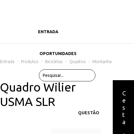
ENTRADA
PRODUTOS
OPORTUNIDADES
Entrada
Produtos
Bicicletas
Quadros
Montanha
/
/
/
/
Quadro Wilier
C
USMA SLR
e
s
QUESTÃO
t
a