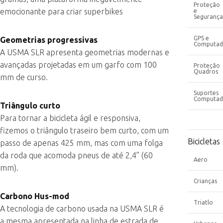
Proteção
emocionante para criar superbikes
e
Segurança
GPS e
Geometrias progressivas
Computad
A USMA SLR apresenta geometrias modernas e
avançadas projetadas em um garfo com 100
Proteção
Quadros
mm de curso.
Suportes
Computad
Triângulo curto
Para tornar a bicicleta ágil e responsiva,
fizemos o triângulo traseiro bem curto, com um
Bicicletas
passo de apenas 425 mm, mas com uma folga
da roda que acomoda pneus de até 2,4” (60
Aero
mm).
Crianças
Carbono Hus-mod
Triatlo
A tecnologia de carbono usada na USMA SLR é
a mesma apresentada na linha de estrada de